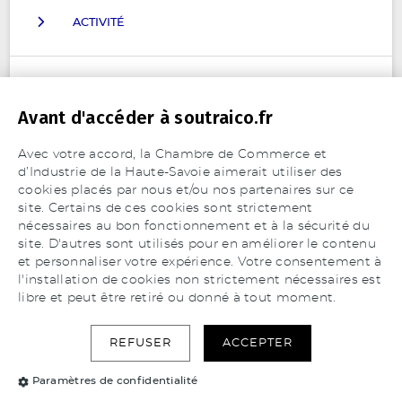
ACTIVITÉ
MOYENS DE PRODUCTION
Avant d'accéder à soutraico.fr
Apporteur de solutions sur des projets innovants.
CAO : Conception Assistée par Ordinateur
Expert temps (méthode MTS)
Avec votre accord, la Chambre de Commerce et
DAO : Dessin Assisté par Ordinateur
RÉFÉRENCES
Design et conception mécanique
d’Industrie de la Haute-Savoie aimerait utiliser des
Mécatronique
cookies placés par nous et/ou nos partenaires sur ce
site. Certains de ces cookies sont strictement
Prototypage
CERTIFICATIONS
nécessaires au bon fonctionnement et à la sécurité du
Étude d'industrialisation
site. D'autres sont utilisés pour en améliorer le contenu
et personnaliser votre expérience. Votre consentement à
Autres : CII
l'installation de cookies non strictement nécessaires est
Prototypes
libre et peut être retiré ou donné à tout moment.
Agro-alimentaire
Mentions légales
Ameublement, Décoration
REFUSER
ACCEPTER
Paramètres de confidentialité
Automobile
Paramètres de confidentialité
Bijouterie, Horlogerie