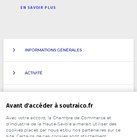
EN SAVOIR PLUS
INFORMATIONS GÉNÉRALES
ACTIVITÉ
MATIÈRES TRAVAILLÉES
Avant d'accéder à soutraico.fr
Prototypes
Aciers alliés
Pièces unitaires
Avec votre accord, la Chambre de Commerce et
Aciers inoxydables austénitiques, ferritiques,
MOYENS DE PRODUCTION
Petites séries
d’Industrie de la Haute-Savoie aimerait utiliser des
martensitiques
cookies placés par nous et/ou nos partenaires sur ce
Aciers non alliés
site. Certains de ces cookies sont strictement