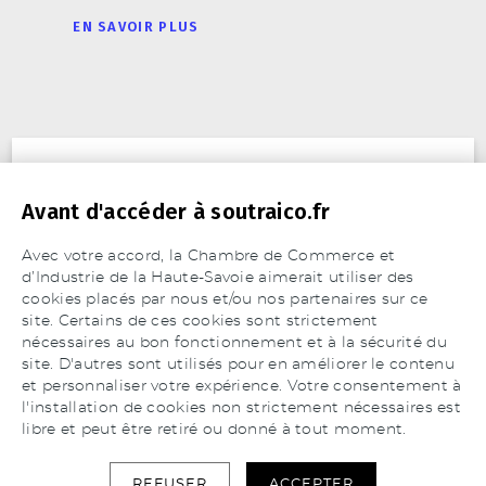
EN SAVOIR PLUS
ACTIVITÉ
Avant d'accéder à soutraico.fr
Avec votre accord, la Chambre de Commerce et
MATIÈRES TRAVAILLÉES
d’Industrie de la Haute-Savoie aimerait utiliser des
Alésage
cookies placés par nous et/ou nos partenaires sur ce
Aciers de décolletage
site. Certains de ces cookies sont strictement
Assemblage
Aciers inoxydables austénitiques, ferritiques,
RÉFÉRENCES
nécessaires au bon fonctionnement et à la sécurité du
Brochage vertical
martensitiques
site. D'autres sont utilisés pour en améliorer le contenu
Filetage
et personnaliser votre expérience. Votre consentement à
Aluminium et alliages (Duralumin, ...)
l'installation de cookies non strictement nécessaires est
Galetage
Automobile
Cuivre et alliages (laiton, bronze, cuivre au béryllium,
libre et peut être retiré ou donné à tout moment.
Moletage
cuivre au tellure, ...)
Bâtiment
Perçage
Travaux Publics
Mentions légales
REFUSER
ACCEPTER