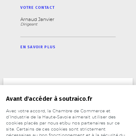
VOTRE CONTACT
Arnaud Janvier
Dirigeant
EN SAVOIR PLUS
ACTIVITÉ
Avant d'accéder à soutraico.fr
Avec votre accord, la Chambre de Commerce et
MATIÈRES TRAVAILLÉES
d’Industrie de la Haute-Savoie aimerait utiliser des
Câblage électrique
cookies placés par nous et/ou nos partenaires sur ce
Alliages légers
site. Certains de ces cookies sont strictement
Câblage électronique
Aluminium et alliages (Duralumin, ...)
MOYENS DE PRODUCTION
nécessaires au bon fonctionnement et à la sécurité du