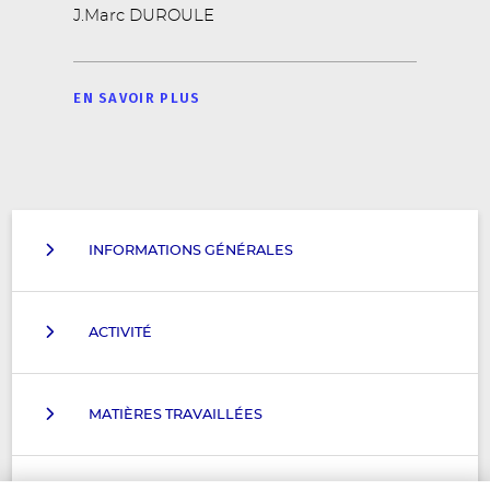
J.Marc DUROULE
EN SAVOIR PLUS
INFORMATIONS GÉNÉRALES
ACTIVITÉ
MATIÈRES TRAVAILLÉES
Accessoires de machines-outils/Attachements
Aciers alliés
Equipements de serrage pour machines-outils