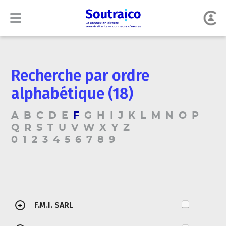
Recherche par ordre
alphabétique (18)
A
B
C
D
E
F
G
H
I
J
K
L
M
N
O
P
Q
R
S
T
U
V
W
X
Y
Z
0
1
2
3
4
5
6
7
8
9
F.M.I. SARL
+