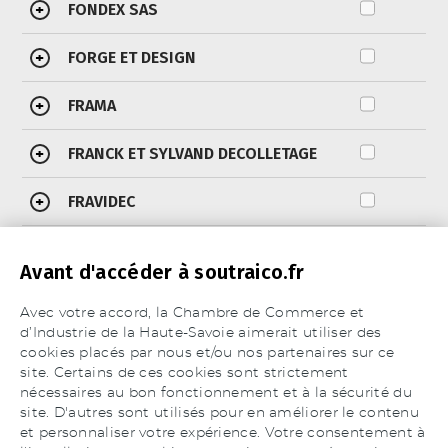
FONDEX SAS
+
FORGE ET DESIGN
+
FRAMA
+
FRANCK ET SYLVAND DECOLLETAGE
+
FRAVIDEC
+
FREDEC INDUSTRIES
+
Avant d'accéder à soutraico.fr
FRIDIERE ET FILS SARL
+
Avec votre accord, la Chambre de Commerce et
d’Industrie de la Haute-Savoie aimerait utiliser des
FT INDUSTRIE
+
cookies placés par nous et/ou nos partenaires sur ce
site. Certains de ces cookies sont strictement
Nombre de résultats
50
100
Tous
nécessaires au bon fonctionnement et à la sécurité du
site. D'autres sont utilisés pour en améliorer le contenu
et personnaliser votre expérience. Votre consentement à