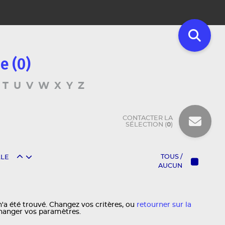
e (0)
T
U
V
W
X
Y
Z
CONTACTER LA
SÉLECTION (
0
)
TOUS /
LLE
AUCUN
'a été trouvé. Changez vos critères, ou
retourner sur la
hanger vos paramètres.