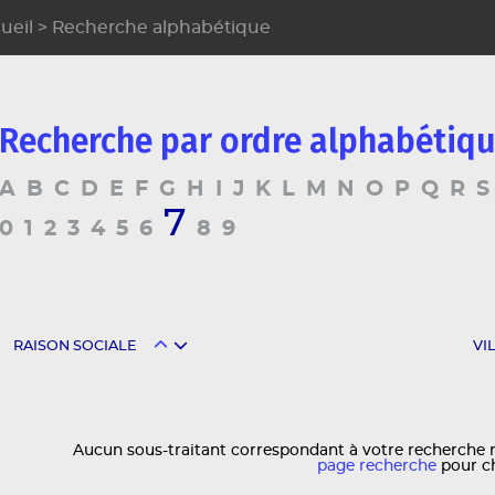
ueil
> Recherche alphabétique
Recherche par ordre alphabétiqu
A
B
C
D
E
F
G
H
I
J
K
L
M
N
O
P
Q
R
S
7
0
1
2
3
4
5
6
8
9
RAISON SOCIALE
VI
Aucun sous-traitant correspondant à votre recherche n
page recherche
pour c