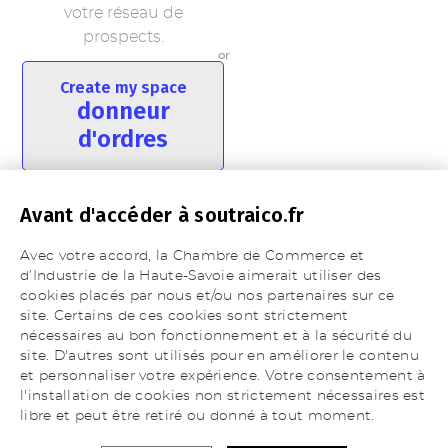
votre réseau de
prospects.
or
Create my space
donneur
d'ordres
Vous êtes donneur
Avant d'accéder à soutraico.fr
d’ordres et recherchez un
fournisseur ou un
Avec votre accord, la Chambre de Commerce et
partenaire commercial
d’Industrie de la Haute-Savoie aimerait utiliser des
en Haute-Savoie.
cookies placés par nous et/ou nos partenaires sur ce
site. Certains de ces cookies sont strictement
nécessaires au bon fonctionnement et à la sécurité du
Vous avez déjà un compte ?
site. D'autres sont utilisés pour en améliorer le contenu
et personnaliser votre expérience. Votre consentement à
Log in
l'installation de cookies non strictement nécessaires est
libre et peut être retiré ou donné à tout moment.