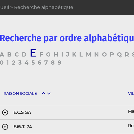
ueil
> Recherche alphabétique
Recherche par ordre alphabétiqu
E
A
B
C
D
F
G
H
I
J
K
L
M
N
O
P
Q
R
0
1
2
3
4
5
6
7
8
9
RAISON SOCIALE
VI
E.C.S SA
Ma
+
E.M.T. 74
Bo
+