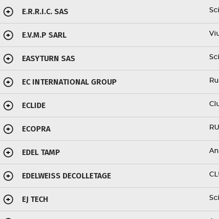
E.R.R.I.C. SAS
Sc
+
E.V.M.P SARL
Vi
+
EASYTURN SAS
Sc
+
EC INTERNATIONAL GROUP
Ru
+
ECLIDE
Cl
+
ECOPRA
RU
+
EDEL TAMP
An
+
EDELWEISS DECOLLETAGE
CL
+
EJ TECH
Sc
+