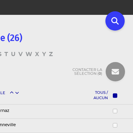
e (26)
S
T
U
V
W
X
Y
Z
CONTACTER LA
SÉLECTION (
0
)
TOUS /
LLE
AUCUN
rnaz
nneville