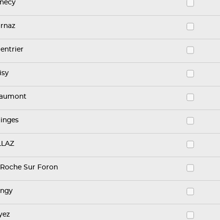
necy
rnaz
ientrier
isy
aumont
linges
LLAZ
 Roche Sur Foron
ingy
yez