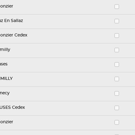
ionzier
uz En Sallaz
ionzier Cedex
milly
uses
MILLY
necy
USES Cedex
ionzier