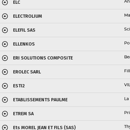
ELC
An
+
ELECTROLIUM
Ma
+
ELEFIL SAS
Sc
+
ELLENKOS
Po
+
ERI SOLUTIONS COMPOSITE
Be
+
EROLEC SARL
Fil
+
ESTI2
VI
+
ETABLISSEMENTS PAULME
La
+
ETREM SA
Pr
+
Ets MOREL JEAN ET FILS (SAS)
Th
+